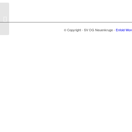
Tanja mit Holly in der „Box“
© Copyright - SV OG Neuenkruge -
Enfold Wor